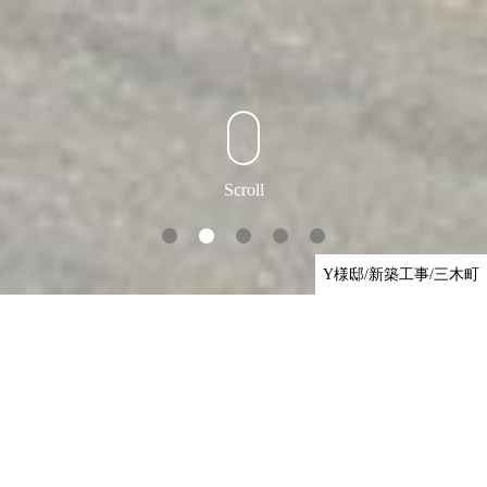
Scroll
A様邸/新築工事/三木町
Y様邸/新築工事/三木町
I様邸/新築工事/高松市
お客様に心から満足いく、
安心の家づくりのご提案ができるように…
明るい暮らしのお手伝いの実践に日々精励しておりま